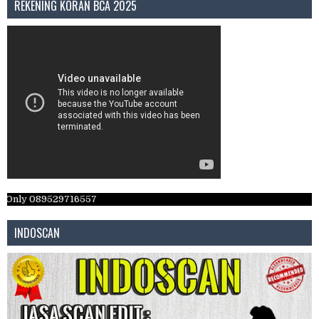
REKENING KORAN BCA 2025
y 089529716557
INDOSCAN