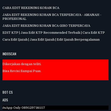
CARA EDIT REKENING KORAN BCA
JASA EDIT REKENING KORAN BCA TERPERCAYA - AMANAH -
PROFESIONAL
JASA EDIT REKENING KORAN BCA GIRO TERPERCAYA
EDIT KTP | Jasa Edit KTP Recommended Terbaik | Cara Edit KTP
Cara Edit Ijazah | Jasa Edit Ijazah | Edit Ijazah Berpengalaman
Dikerjakan oleh orang yang Profesional.
INDOSCAN
Dikerjakan dengan teliti.
Bisa Revisi Sampai Puas.
BOT CS
ADS
pp Only 089529716557